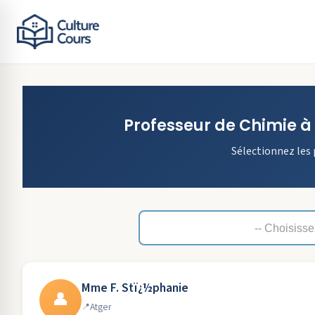
Professeur de
Chimie
à
Sélectionnez les 
Mme F. Stï¿½phanie
👤
Atger