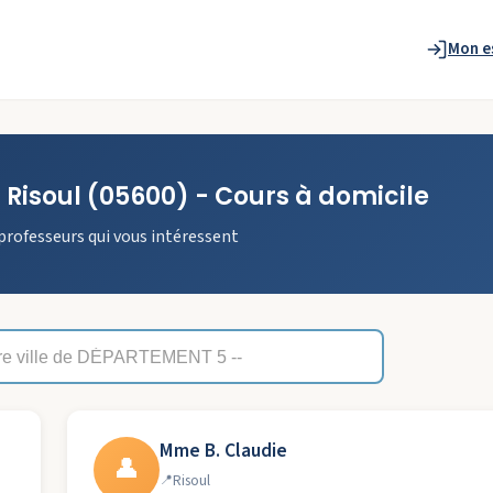
Mon e
à
Risoul
(05600)
- Cours à domicile
professeurs qui vous intéressent
Mme B. Claudie
👤
Risoul