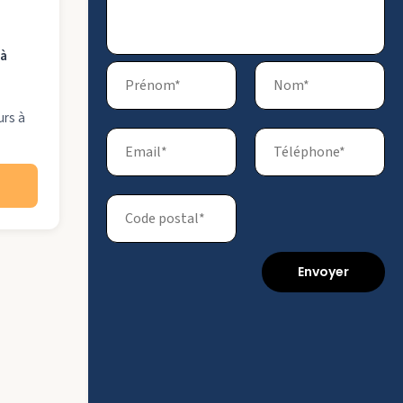
 à
urs à
Envoyer