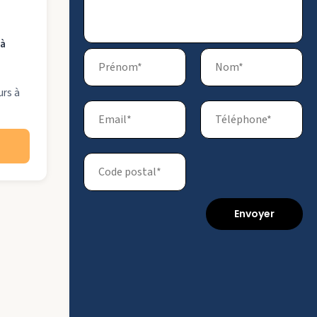
 à
urs à
Envoyer