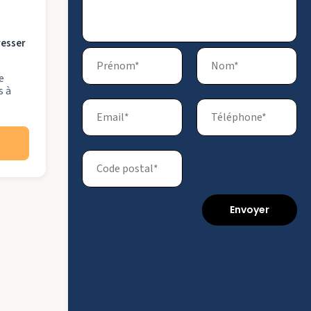
resser
e
s à
Envoyer