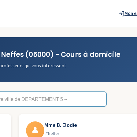
Mon e
à
Neffes
(05000)
- Cours à domicile
professeurs qui vous intéressent
Mme B. Elodie
👤
Neffes