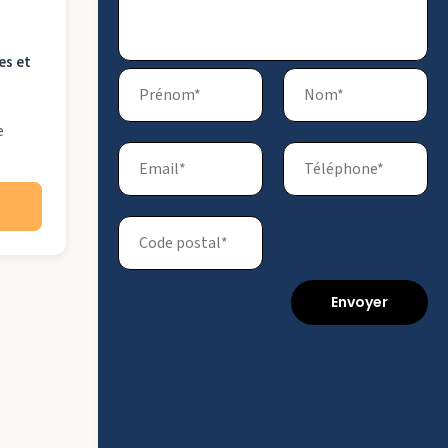
es et
e
Envoyer