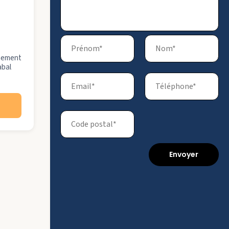
gnement
abal
Envoyer