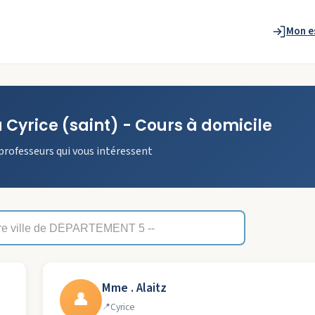
Mon e
à
Cyrice
(saint)
- Cours à domicile
professeurs qui vous intéressent
Mme . Alaitz
👤
Cyrice