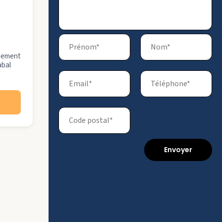
gnement
abal
Envoyer