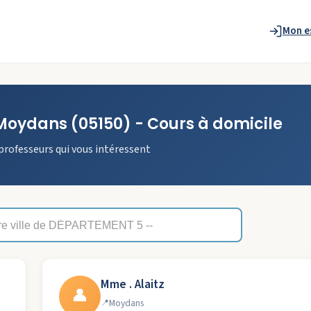
Mon e
Moydans
(05150)
- Cours à domicile
professeurs qui vous intéressent
Mme . Alaitz
👤
Moydans