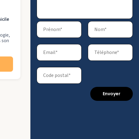
icile
logie,
s son
Envoyer