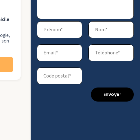
icile
logie,
s son
Envoyer