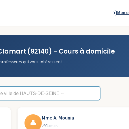
Mon e
Clamart
(92140)
- Cours à domicile
professeurs qui vous intéressent
Mme A. Mounia
👤
Clamart