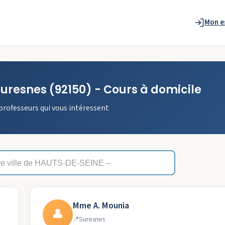
Mon e
Suresnes
(92150)
- Cours à domicile
professeurs qui vous intéressent
Mme A. Mounia
👤
Suresnes