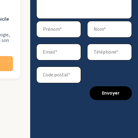
icile
logie,
s son
Envoyer