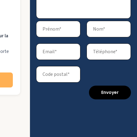
ur la
porte
Envoyer