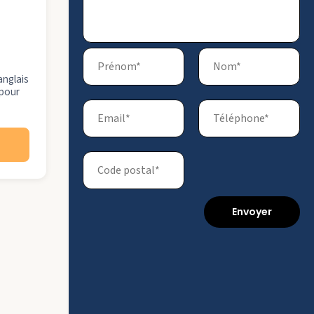
anglais
 pour
Envoyer