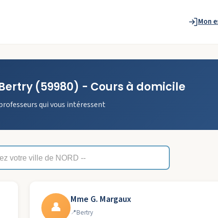
Mon e
Bertry
(59980)
- Cours à domicile
professeurs qui vous intéressent
Mme G. Margaux
👤
Bertry