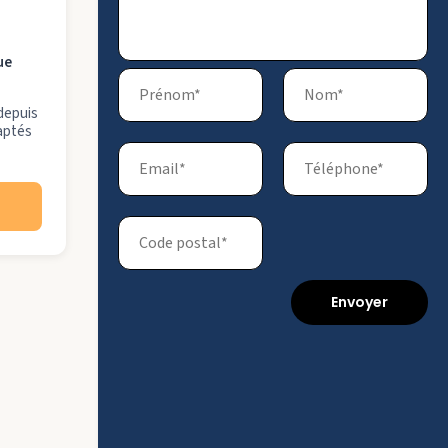
ue
 depuis
daptés
Envoyer