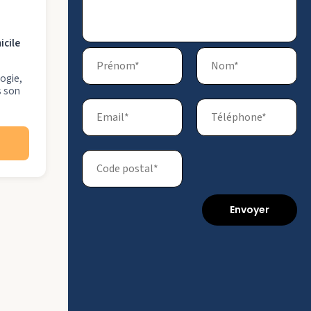
icile
logie,
s son
Envoyer