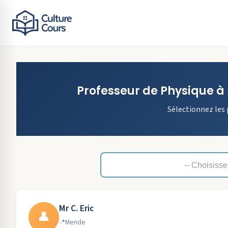
Professeur de
Physique
à
Sélectionnez les 
Mr C. Eric
👤
Mende