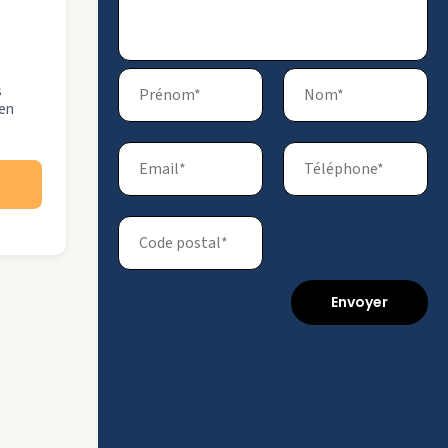
s
 en
Envoyer