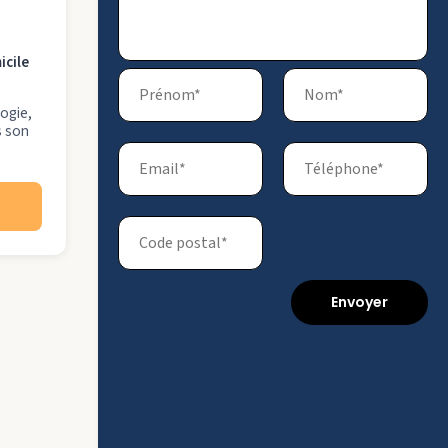
icile
logie,
s son
Envoyer