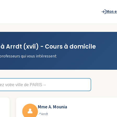
Mon e
à
Arrdt
(xvii)
- Cours à domicile
professeurs qui vous intéressent
Mme A. Mounia
👤
Arrdt