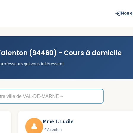
Mon e
alenton
(94460)
- Cours à domicile
professeurs qui vous intéressent
Mme T. Lucile
👤
Valenton