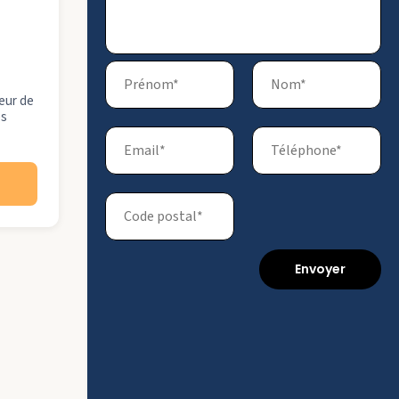
eur de
es
Envoyer