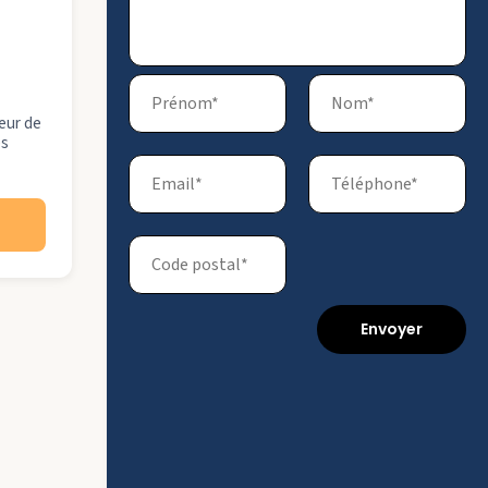
eur de
es
Envoyer