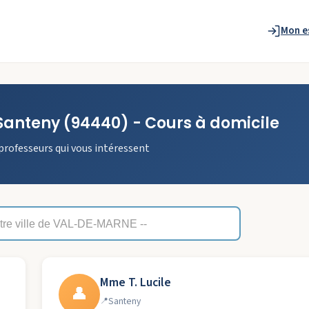
Mon e
Santeny
(94440)
- Cours à domicile
professeurs qui vous intéressent
Mme T. Lucile
👤
Santeny