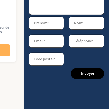
eur de
es
Envoyer