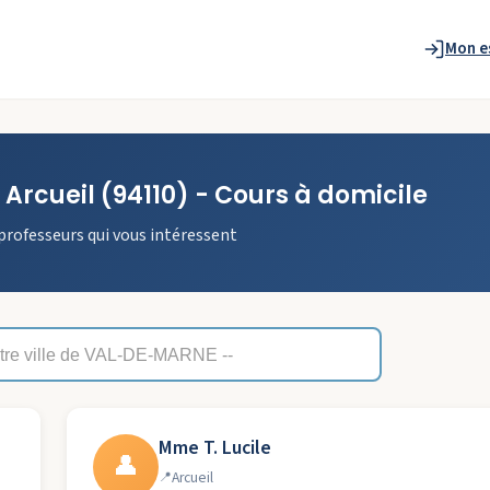
Mon e
à
Arcueil
(94110)
- Cours à domicile
professeurs qui vous intéressent
Mme T. Lucile
👤
Arcueil