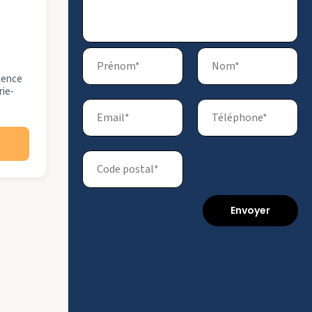
rience
rie-
Envoyer