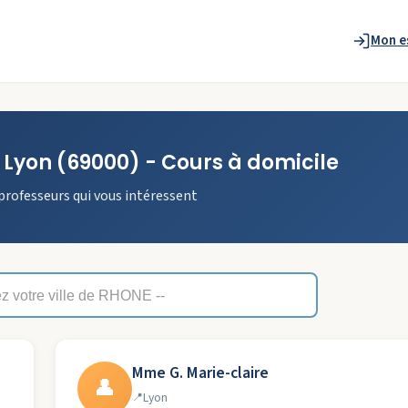
Mon e
à
Lyon
(69000)
- Cours à domicile
professeurs qui vous intéressent
Mme G. Marie-claire
👤
Lyon